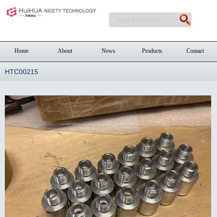
Home
About
News
Products
Contact
HTC00215