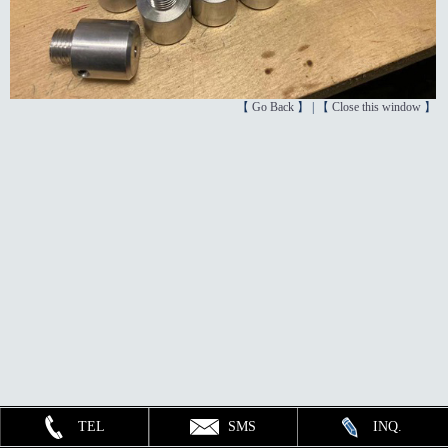
【
Go Back
】 | 【
Close this window
】
TEL
SMS
INQ.